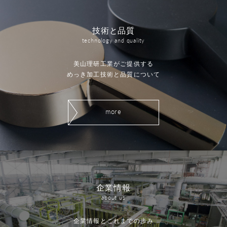
技術と品質
technology and quality
美山理研工業がご提供する
めっき加工技術と品質について
more
企業情報
about us
企業情報とこれまでの歩み