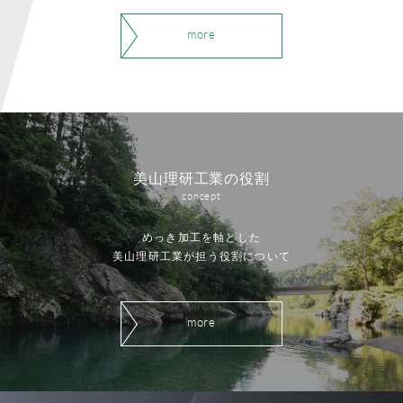
more
美山理研工業の役割
concept
めっき加工を軸とした
美山理研工業が担う役割について
more