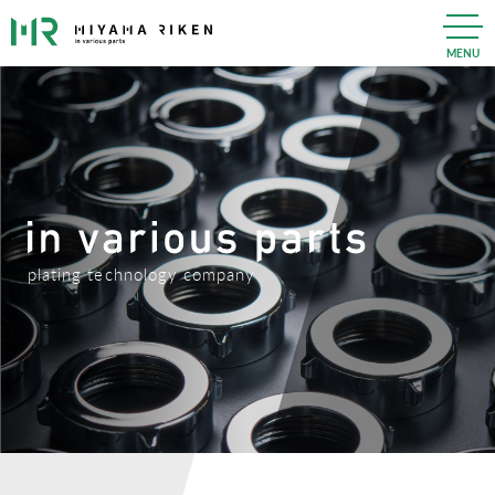
MENU
plating technology company