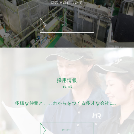
環境方針について
more
採用情報
recruit
多様な仲間と、
これからをつくる多才な会社に。
more