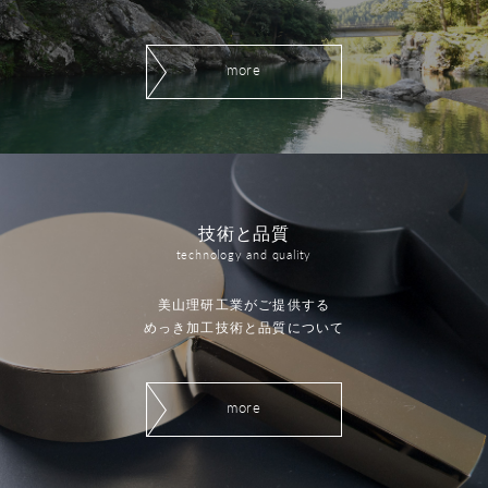
more
技術と品質
technology and quality
美山理研工業がご提供する
めっき加工技術と品質について
more